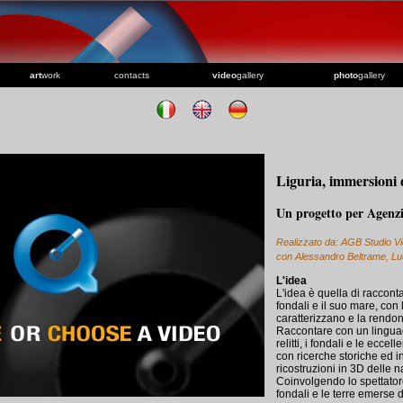
art
work
contacts
video
gallery
photo
gallery
Liguria, immersioni 
Un progetto per Agenzi
Realizzato da: AGB Studio Vi
con Alessandro Beltrame, Luc
L'idea
L'idea è quella di racconta
fondali e il suo mare, con
caratterizzano e la rendon
Raccontare con un linguagg
relitti, i fondali e le eccel
con ricerche storiche ed i
ricostruzioni in 3D delle n
Coinvolgendo lo spettatore
fondali e le terre emerse di