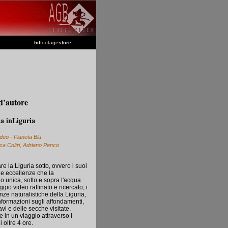
hd
footage
store
d’autore
a inLiguria
deo - Pianeta Blu
a Coltri, Adriano Penco
re la Liguria sotto, ovvero i suoi
 le eccellenze che la
o unica, sotto e sopra l'acqua.
io video raffinato e ricercato, i
lenze naturalistiche della Liguria,
nformazioni sugli affondamenti,
avi e delle secche visitate.
 in un viaggio attraverso i
 oltre 4 ore.