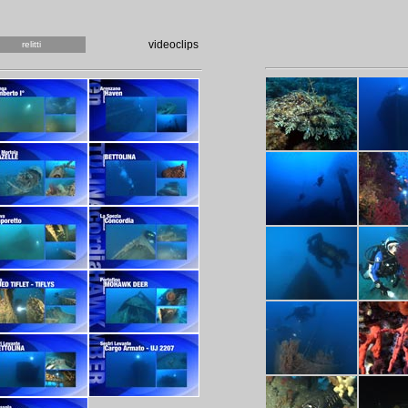
Una collana di 2 DVD, sud
ognuno con video d'autore
cartine, riferimenti precisi
Un DVD istruzioni per l'us
videoclips
relitti
collegato al portale Ligu
(
www.liguriadiving.it
) dove
le promozioni aggiornate 
diving.
La serie
Immersioni d'autore - La Lig
Immersioni d'autore - La L
eccellenze naturalistiche
La fruibilità
La produzione è totalment
italiano, inglese e tedesco
Il linguaggio narrativo
La chiave di visione è "ist
d'autore.
“ricerca approfondita, sino
qualitativa, insieme con alt
DVD”
Uno strumento efficace per 
albergatori, enti, utilizza
editoriale, in televisione, n
appuntamenti dove si parl
La parte documentaristica 
appetibile alla visione anc
conseguenza alla distribuz
informativa lo rende un me