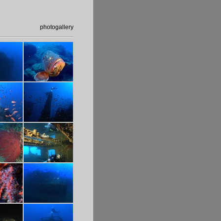
divisi per macro argomenti;
, schede immersioni e diving,
, suddivisi per province.
o anche fuori dall'acqua,
photogallery
ria Terradamare
 oltre ai video saranno presenti
e i pacchetti con convenzioni dei
uria dei relitti
iguria dei parchi marini e delle
e (menù e video) in 3 lingue:
.
ruzioni per l'uso" e video
ssi ricercate, fotografia curata e
a fruibilità e utilizzo a 360° del
operatori turistici, diving,
bile nella grande distribuzione
elle fiere, negli info point, negli
a di turismo.
d'autore, rende il prodotto
he ai non addetti ai lavori, di
ione capillare; la sezione
zzo usabile sul campo a tutti i